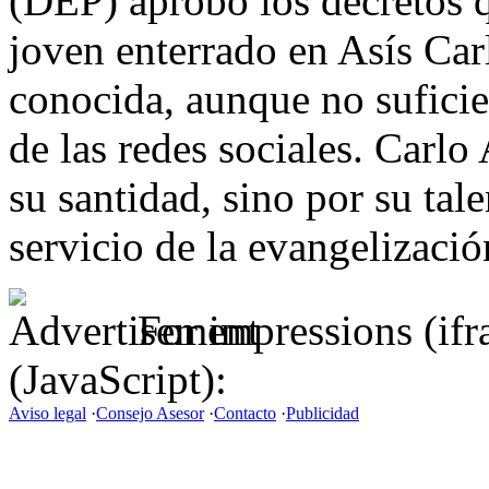
(DEP) aprobó los decretos q
joven enterrado en Asís Carl
conocida, aunque no sufici
de las redes sociales. Carl
su santidad, sino por su tale
servicio de la evangelizació
For impressions (if
(JavaScript):
Aviso legal
·
Consejo Asesor
·
Contacto
·
Publicidad