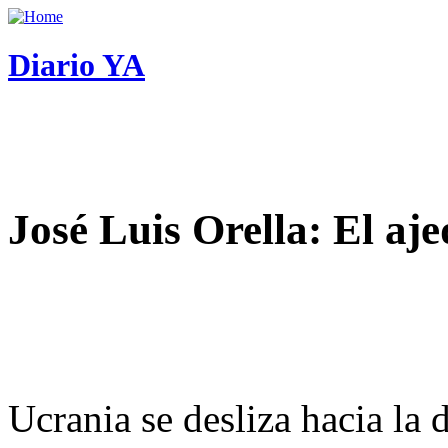
Diario YA
José Luis Orella: El aj
Ucrania se desliza hacia la 