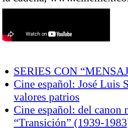
SERIES CON “MENSAJ
Cine español: José Luis S
valores patrios
Cine español: del canon n
“Transición” (1939-1983