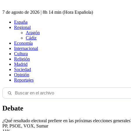
7 de agosto de 2026 | 8h 14 min (Hora Española)
España
Regional
Aragón
Cádiz
Economía
Internacional
Cultura
Religión
Madrid
Sociedad
Opinión
Reportajes
Debate
¿Qué resultado electoral prefiere en las próximas elecciones generales
PP, PSOE, VOX, Sumar