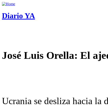
Diario YA
José Luis Orella: El aj
Ucrania se desliza hacia la 