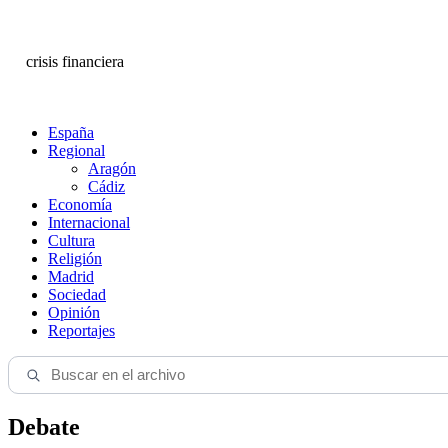
crisis financiera
España
Regional
Aragón
Cádiz
Economía
Internacional
Cultura
Religión
Madrid
Sociedad
Opinión
Reportajes
Debate