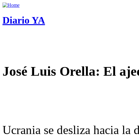
Diario YA
José Luis Orella: El aj
Ucrania se desliza hacia la 