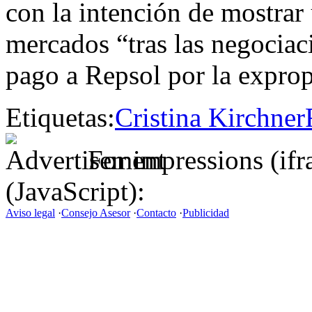
con la intención de mostrar
mercados “tras las negociac
pago a Repsol por la expro
Etiquetas:
Cristina Kirchner
For impressions (if
(JavaScript):
Aviso legal
·
Consejo Asesor
·
Contacto
·
Publicidad