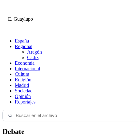
E. Guaylupo
España
Regional
Aragón
Cádiz
Economía
Internacional
Cultura
Religión
Madrid
Sociedad
Opinión
Reportajes
Debate