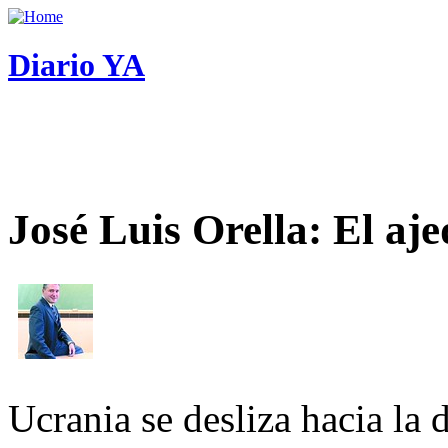
Diario YA
José Luis Orella: El aj
Ucrania se desliza hacia la 