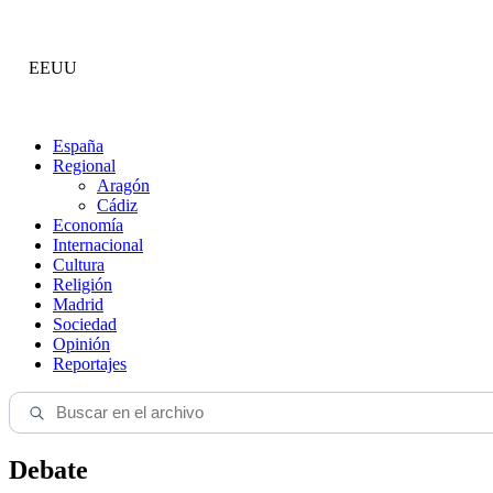
EEUU
España
Regional
Aragón
Cádiz
Economía
Internacional
Cultura
Religión
Madrid
Sociedad
Opinión
Reportajes
Debate