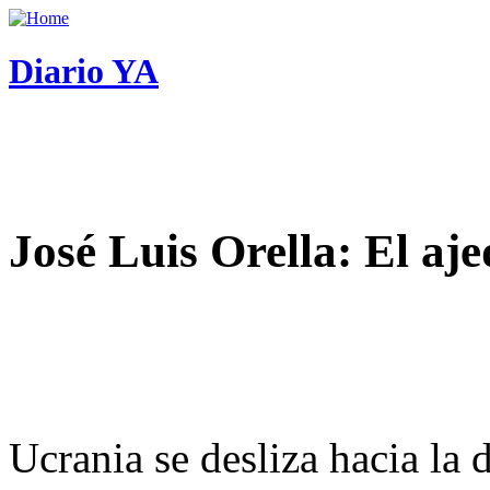
Diario YA
José Luis Orella: El aj
Ucrania se desliza hacia la 