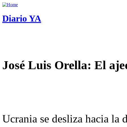
Diario YA
José Luis Orella: El aj
Ucrania se desliza hacia la 