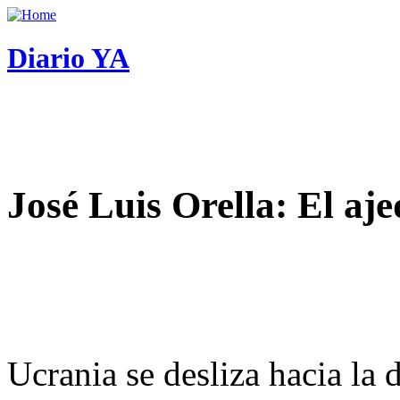
Diario YA
José Luis Orella: El aj
Ucrania se desliza hacia la 