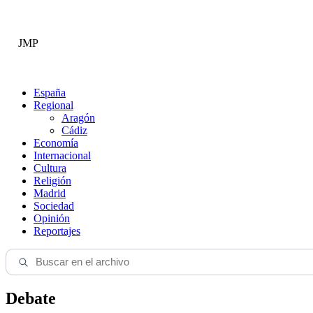
JMP
España
Regional
Aragón
Cádiz
Economía
Internacional
Cultura
Religión
Madrid
Sociedad
Opinión
Reportajes
Debate