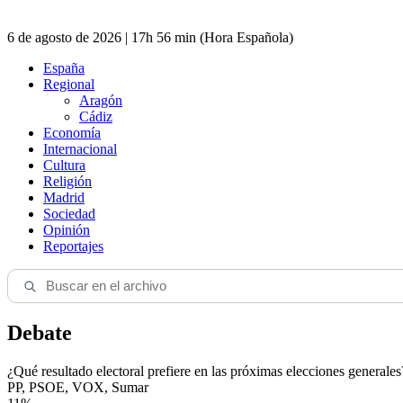
6 de agosto de 2026 | 17h 56 min (Hora Española)
España
Regional
Aragón
Cádiz
Economía
Internacional
Cultura
Religión
Madrid
Sociedad
Opinión
Reportajes
Debate
¿Qué resultado electoral prefiere en las próximas elecciones generales
PP, PSOE, VOX, Sumar