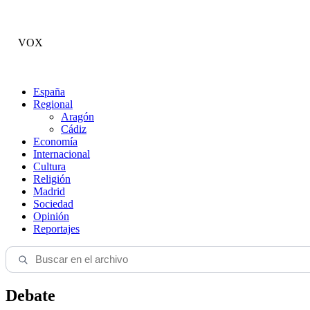
VOX
España
Regional
Aragón
Cádiz
Economía
Internacional
Cultura
Religión
Madrid
Sociedad
Opinión
Reportajes
Debate