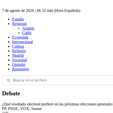
7 de agosto de 2026 | 8h 32 min (Hora Española)
España
Regional
Aragón
Cádiz
Economía
Internacional
Cultura
Religión
Madrid
Sociedad
Opinión
Reportajes
Debate
¿Qué resultado electoral prefiere en las próximas elecciones generales
PP, PSOE, VOX, Sumar