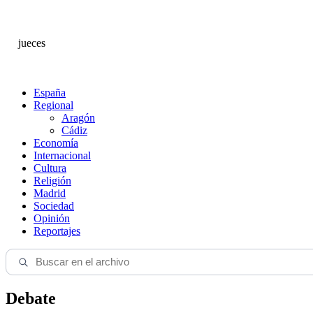
jueces
España
Regional
Aragón
Cádiz
Economía
Internacional
Cultura
Religión
Madrid
Sociedad
Opinión
Reportajes
Debate