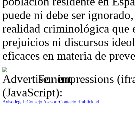
población residente en Esp
puede ni debe ser ignorado,
realidad criminológica que e
prejuicios ni discursos ide
eficaces en materia de preve
For impressions (if
(JavaScript):
Aviso legal
·
Consejo Asesor
·
Contacto
·
Publicidad