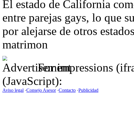
El estado de California com
entre parejas gays, lo que 
por alejarse de otros estado
matrimon
For impressions (if
(JavaScript):
Aviso legal
·
Consejo Asesor
·
Contacto
·
Publicidad