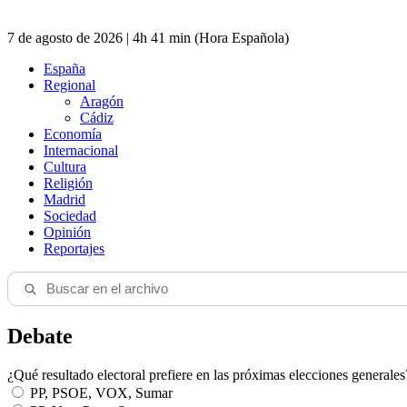
7 de agosto de 2026 | 4h 41 min (Hora Española)
España
Regional
Aragón
Cádiz
Economía
Internacional
Cultura
Religión
Madrid
Sociedad
Opinión
Reportajes
Debate
¿Qué resultado electoral prefiere en las próximas elecciones generales
PP, PSOE, VOX, Sumar