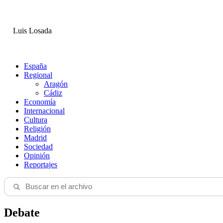
Luis Losada
España
Regional
Aragón
Cádiz
Economía
Internacional
Cultura
Religión
Madrid
Sociedad
Opinión
Reportajes
Debate