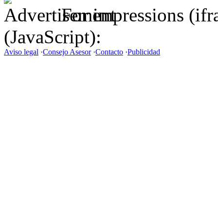
For impressions (if
(JavaScript):
Aviso legal
·
Consejo Asesor
·
Contacto
·
Publicidad