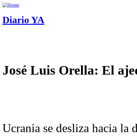
Diario YA
José Luis Orella: El aj
Ucrania se desliza hacia la 