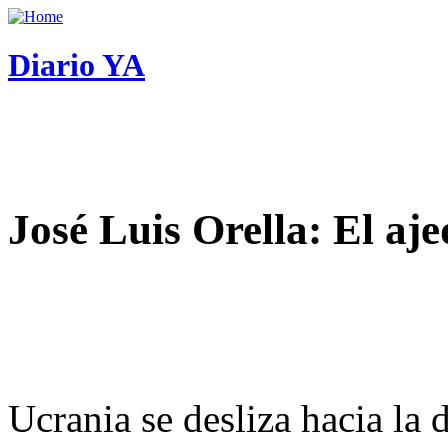
Diario YA
José Luis Orella: El aj
Ucrania se desliza hacia la 