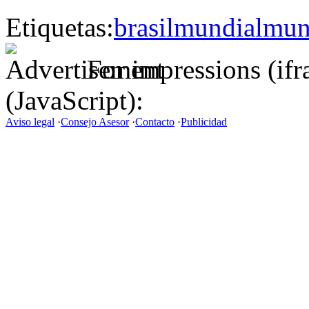
Etiquetas:
brasil
mundial
mund
For impressions (if
(JavaScript):
Aviso legal
·
Consejo Asesor
·
Contacto
·
Publicidad