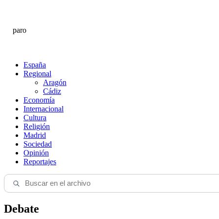
paro
España
Regional
Aragón
Cádiz
Economía
Internacional
Cultura
Religión
Madrid
Sociedad
Opinión
Reportajes
Debate