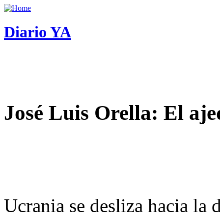
Diario YA
José Luis Orella: El aj
Ucrania se desliza hacia la 