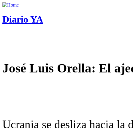
Diario YA
José Luis Orella: El aj
Ucrania se desliza hacia la 