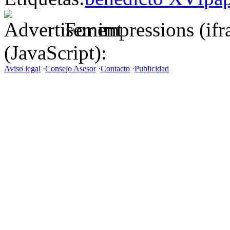
For impressions (if
(JavaScript):
Aviso legal
·
Consejo Asesor
·
Contacto
·
Publicidad