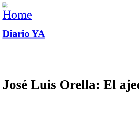
Diario YA
José Luis Orella: El aj