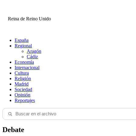
Reina de Reino Unido
España
Regional
Aragón
Cádiz
Economía
Internacional
Cultura
Religión
Madrid
Sociedad
Opinión
Reportajes
Debate