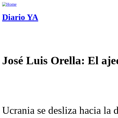
Diario YA
José Luis Orella: El aj
Ucrania se desliza hacia la 