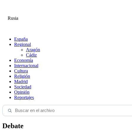
Rusia
España
Regional
Aragón
Cádiz
Economía
Internacional
Cultura
Religión
Madrid
Sociedad
Opinión
Reportajes
Debate