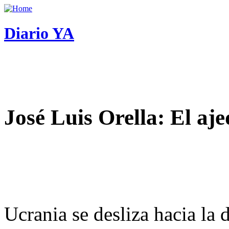
Diario YA
José Luis Orella: El aj
Ucrania se desliza hacia la 