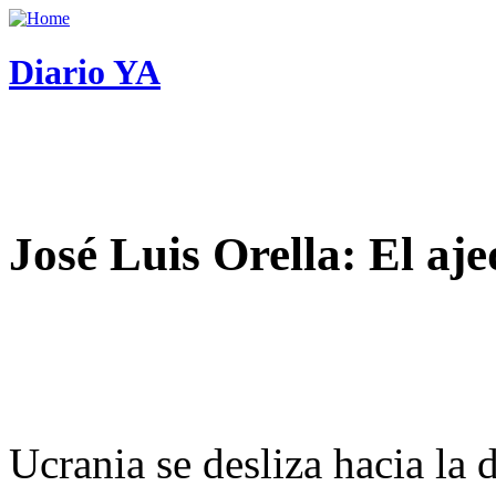
Diario YA
José Luis Orella: El aj
Ucrania se desliza hacia la 