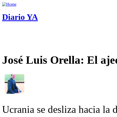
Diario YA
José Luis Orella: El aj
Ucrania se desliza hacia la 