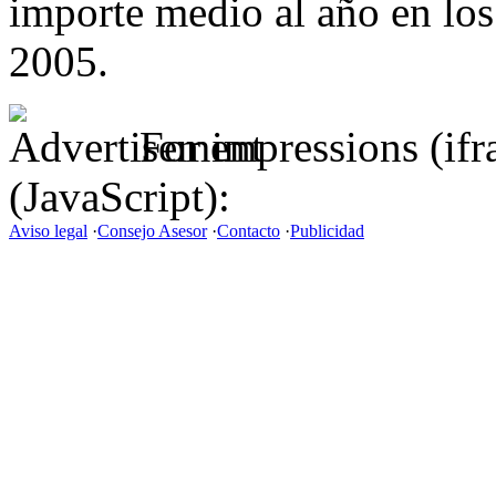
importe medio al año en los
2005.
For impressions (if
(JavaScript):
Aviso legal
·
Consejo Asesor
·
Contacto
·
Publicidad