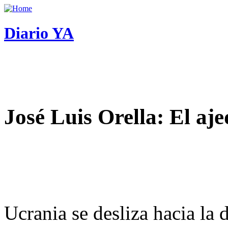
Diario YA
José Luis Orella: El aj
Ucrania se desliza hacia la 