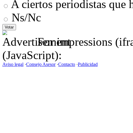
A ciertos periodistas que 
Ns/Nc
For impressions (if
(JavaScript):
Aviso legal
·
Consejo Asesor
·
Contacto
·
Publicidad