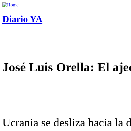
Diario YA
José Luis Orella: El aj
Ucrania se desliza hacia la 