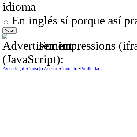
idioma
En inglés sí porque así pr
For impressions (if
(JavaScript):
Aviso legal
·
Consejo Asesor
·
Contacto
·
Publicidad