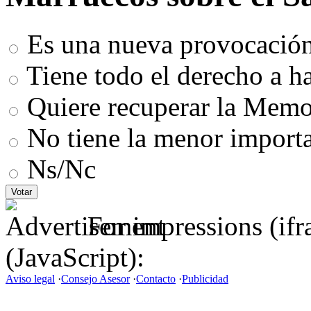
Es una nueva provocación
Tiene todo el derecho a h
Quiere recuperar la Memor
No tiene la menor import
Ns/Nc
For impressions (if
(JavaScript):
Aviso legal
·
Consejo Asesor
·
Contacto
·
Publicidad