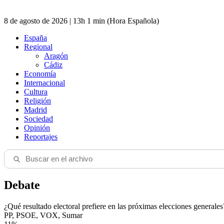
8 de agosto de 2026 | 13h 1 min (Hora Española)
España
Regional
Aragón
Cádiz
Economía
Internacional
Cultura
Religión
Madrid
Sociedad
Opinión
Reportajes
Debate
¿Qué resultado electoral prefiere en las próximas elecciones generales
PP, PSOE, VOX, Sumar