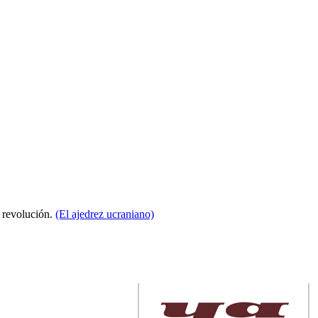
a revolución.
(El ajedrez ucraniano)