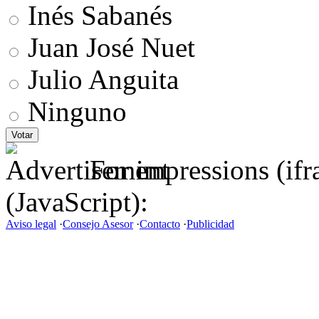
Inés Sabanés
Juan José Nuet
Julio Anguita
Ninguno
For impressions (if
(JavaScript):
Aviso legal
·
Consejo Asesor
·
Contacto
·
Publicidad