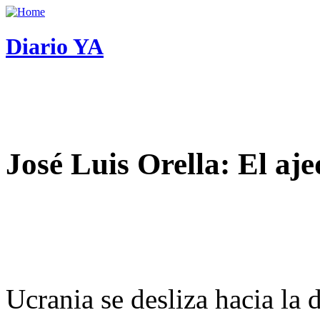
Diario YA
José Luis Orella: El aj
Ucrania se desliza hacia la 