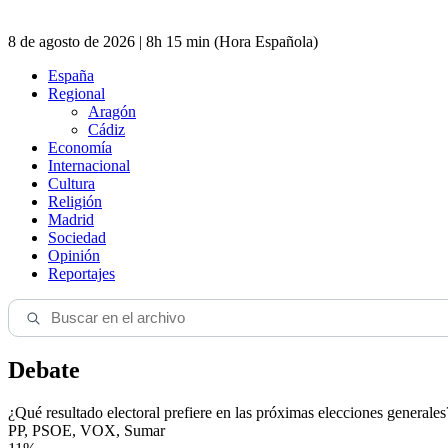
8 de agosto de 2026 | 8h 15 min (Hora Española)
España
Regional
Aragón
Cádiz
Economía
Internacional
Cultura
Religión
Madrid
Sociedad
Opinión
Reportajes
Debate
¿Qué resultado electoral prefiere en las próximas elecciones generales
PP, PSOE, VOX, Sumar