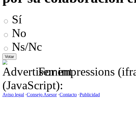
Sí
No
Ns/Nc
For impressions (if
(JavaScript):
Aviso legal
·
Consejo Asesor
·
Contacto
·
Publicidad