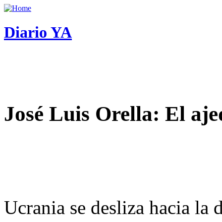
Diario YA
José Luis Orella: El aj
Ucrania se desliza hacia la 