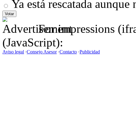
Ya está rescatada aunque 
For impressions (if
(JavaScript):
Aviso legal
·
Consejo Asesor
·
Contacto
·
Publicidad