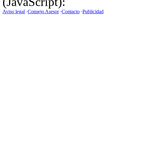
(JavaScript):
Aviso legal
·
Consejo Asesor
·
Contacto
·
Publicidad