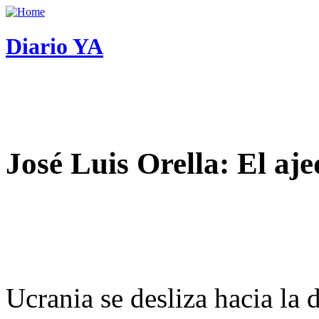
Diario YA
José Luis Orella: El aj
Ucrania se desliza hacia la 