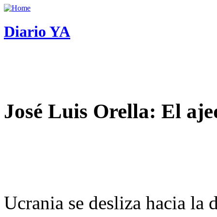
Diario YA
José Luis Orella: El aj
Ucrania se desliza hacia la 