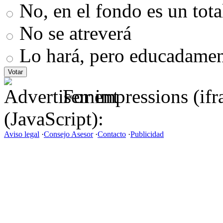
No, en el fondo es un total
No se atreverá
Lo hará, pero educadame
For impressions (if
(JavaScript):
Aviso legal
·
Consejo Asesor
·
Contacto
·
Publicidad