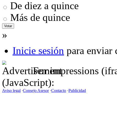
De diez a quince
Más de quince
»
Inicie sesión
para enviar 
For impressions (if
(JavaScript):
Aviso legal
·
Consejo Asesor
·
Contacto
·
Publicidad