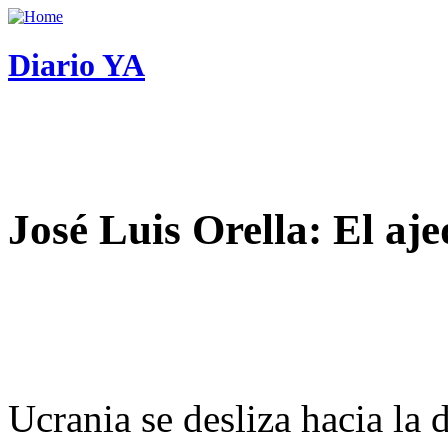
Diario YA
José Luis Orella: El aj
Ucrania se desliza hacia la 