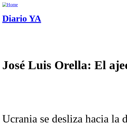
Diario YA
José Luis Orella: El aj
Ucrania se desliza hacia la 