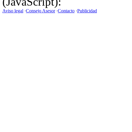
(JavaScript):
Aviso legal
·
Consejo Asesor
·
Contacto
·
Publicidad