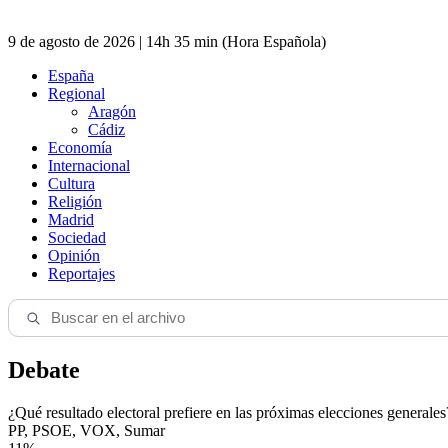
9 de agosto de 2026 | 14h 35 min (Hora Española)
España
Regional
Aragón
Cádiz
Economía
Internacional
Cultura
Religión
Madrid
Sociedad
Opinión
Reportajes
Debate
¿Qué resultado electoral prefiere en las próximas elecciones generales
PP, PSOE, VOX, Sumar