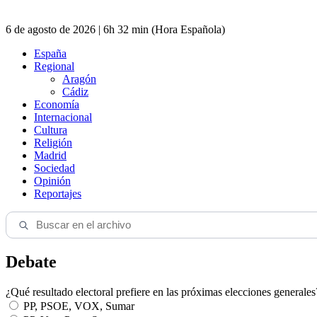
6 de agosto de 2026 | 6h 32 min (Hora Española)
España
Regional
Aragón
Cádiz
Economía
Internacional
Cultura
Religión
Madrid
Sociedad
Opinión
Reportajes
Debate
¿Qué resultado electoral prefiere en las próximas elecciones generales
PP, PSOE, VOX, Sumar