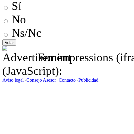
Sí
No
Ns/Nc
For impressions (if
(JavaScript):
Aviso legal
·
Consejo Asesor
·
Contacto
·
Publicidad