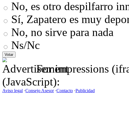
No, es otro despilfarro in
Sí, Zapatero es muy depor
No, no sirve para nada
Ns/Nc
For impressions (if
(JavaScript):
Aviso legal
·
Consejo Asesor
·
Contacto
·
Publicidad