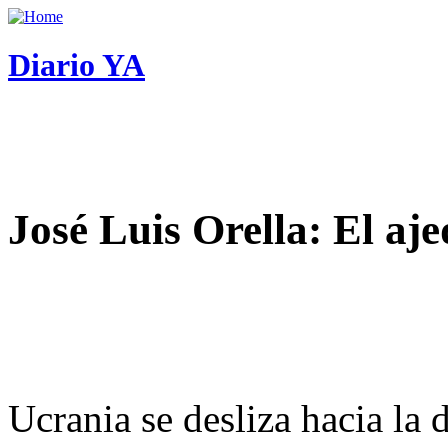
Diario YA
José Luis Orella: El aj
Ucrania se desliza hacia la 